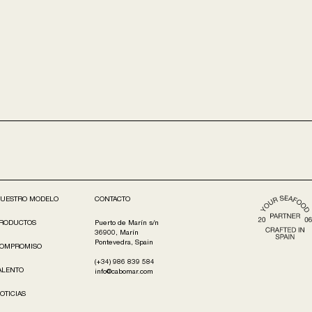
UESTRO MODELO
CONTACTO
RODUCTOS
Puerto de Marín s/n
36900, Marín
Pontevedra, Spain
OMPROMISO
(+34) 986 839 584
ALENTO
info@cabomar.com
OTICIAS