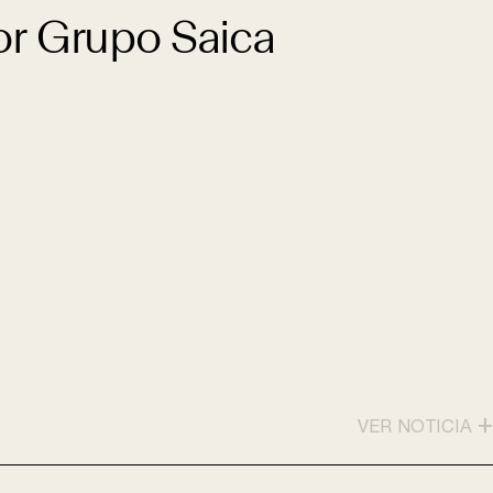
or Grupo Saica
+
VER NOTICIA